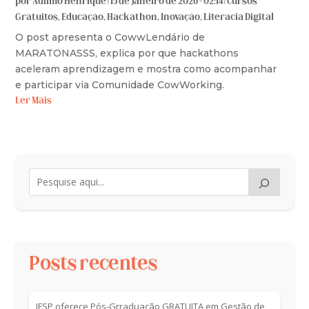
por
Adilmo Henrique
|
15 de janeiro de 2026 - 02:14
|
Cursos
Gratuitos
,
Educação
,
Hackathon
,
Inovação
,
Literacia Digital
O post apresenta o CowwLendário de
MARATONASSS, explica por que hackathons
aceleram aprendizagem e mostra como acompanhar
e participar via Comunidade CowWorking.
Ler Mais
Posts recentes
IFSP oferece Pós-Grraduação GRATUITA em Gestão de