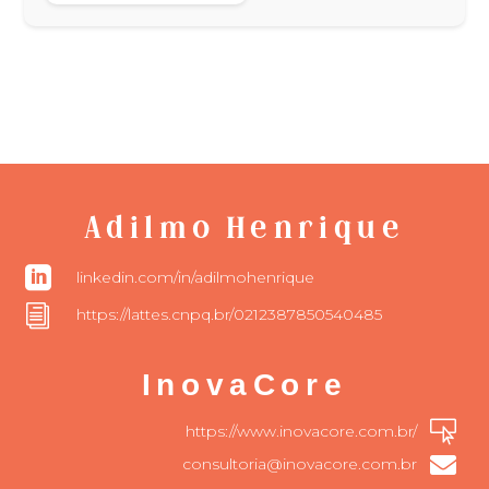
Adilmo Henrique

linkedin.com/in/adilmohenrique
i
https://lattes.cnpq.br/0212387850540485
InovaCore

https://www.inovacore.com.br/

consultoria@inovacore.com.br