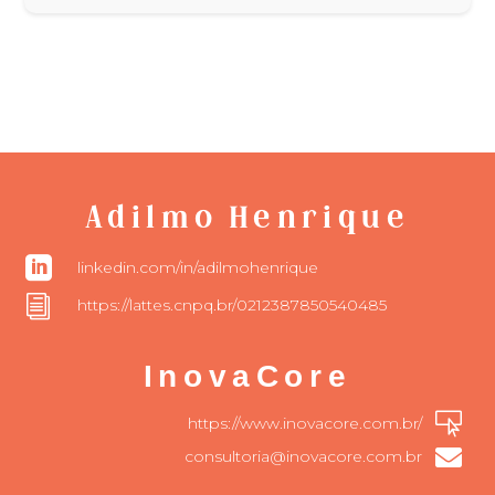
Adilmo Henrique

linkedin.com/in/adilmohenrique
i
https://lattes.cnpq.br/0212387850540485
InovaCore

https://www.inovacore.com.br/

consultoria@inovacore.com.br