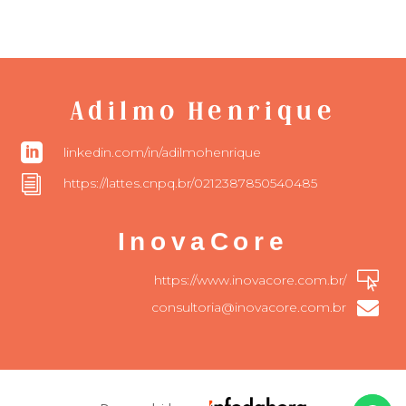
Adilmo Henrique

linkedin.com/in/adilmohenrique
i
https://lattes.cnpq.br/0212387850540485
InovaCore

https://www.inovacore.com.br/

consultoria@inovacore.com.br