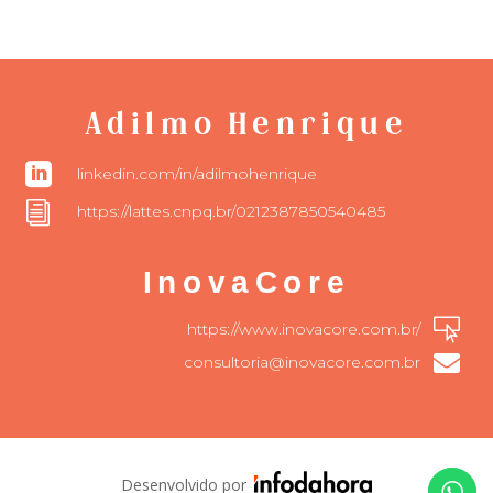
Adilmo Henrique

linkedin.com/in/adilmohenrique
i
https://lattes.cnpq.br/0212387850540485
InovaCore

https://www.inovacore.com.br/

consultoria@inovacore.com.br
Desenvolvido por