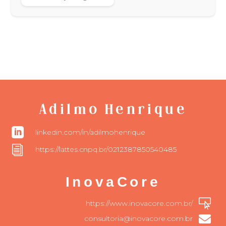
Adilmo Henrique

linkedin.com/in/adilmohenrique
i
https://lattes.cnpq.br/0212387850540485
InovaCore

https://www.inovacore.com.br/

consultoria@inovacore.com.br