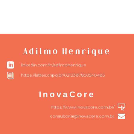
Adilmo Henrique

linkedin.com/in/adilmohenrique
i
https://lattes.cnpq.br/0212387850540485
InovaCore

https://www.inovacore.com.br/

consultoria@inovacore.com.br