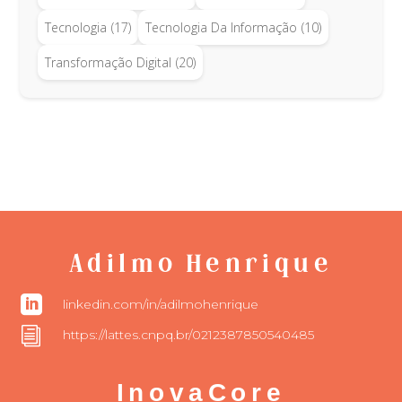
Tecnologia
(17)
Tecnologia Da Informação
(10)
Transformação Digital
(20)
Adilmo Henrique

linkedin.com/in/adilmohenrique
i
https://lattes.cnpq.br/0212387850540485
InovaCore