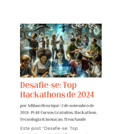
Desafie-se: Top
Hackathons de 2024
por
Adilmo Henrique
|
2 de novembro de
2024 - 19:44
|
Cursos Gratuitos
,
Hackathon
,
Tecnologia & Inovação
,
TI em Saúde
Este post “Desafie-se: Top