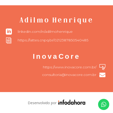
Adilmo Henrique

linkedin.com/in/adilmohenrique
i
https://lattes.cnpq.br/0212387850540485
InovaCore

https://www.inovacore.com.br/

consultoria@inovacore.com.br
Desenvolvido por