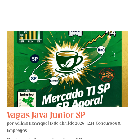
Vagas Java Júnior SP
por
Adilmo Henrique
|
13 de abril de 2026 - 12:14
|
Concursos &
Empregos