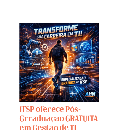
IFSP oferece Pós-
Grraduação GRATUITA
em Gestão de TI