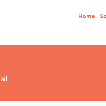
Home
S
sil