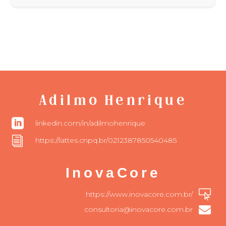
Adilmo Henrique

linkedin.com/in/adilmohenrique
i
https://lattes.cnpq.br/0212387850540485
InovaCore

https://www.inovacore.com.br/

consultoria@inovacore.com.br