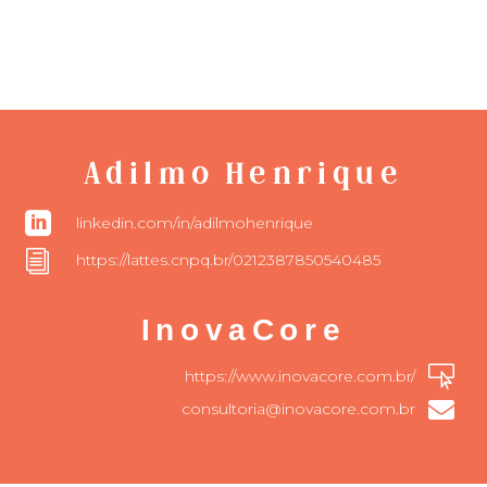
Adilmo Henrique

linkedin.com/in/adilmohenrique
i
https://lattes.cnpq.br/0212387850540485
InovaCore

https://www.inovacore.com.br/

consultoria@inovacore.com.br