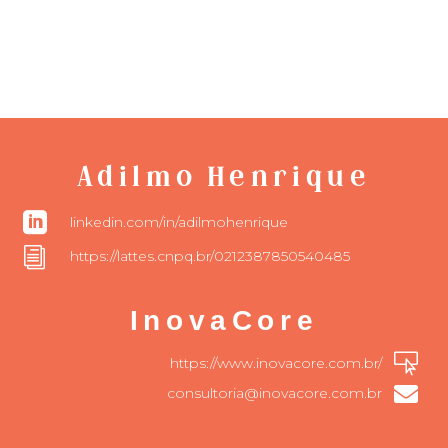
Adilmo Henrique

linkedin.com/in/adilmohenrique
i
https://lattes.cnpq.br/0212387850540485
InovaCore

https://www.inovacore.com.br/

consultoria@inovacore.com.br