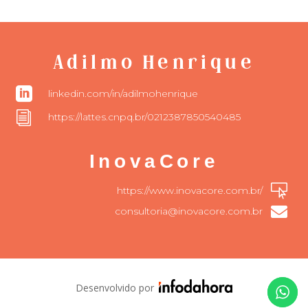
Adilmo Henrique

linkedin.com/in/adilmohenrique
i
https://lattes.cnpq.br/0212387850540485
InovaCore

https://www.inovacore.com.br/

consultoria@inovacore.com.br
Desenvolvido por