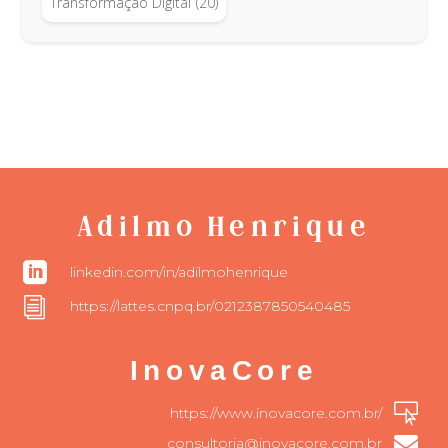
Transformação Digital
(20)
Adilmo Henrique

linkedin.com/in/adilmohenrique
i
https://lattes.cnpq.br/0212387850540485
InovaCore

https://www.inovacore.com.br/

consultoria@inovacore.com.br