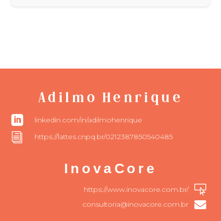
Adilmo Henrique

linkedin.com/in/adilmohenrique
i
https://lattes.cnpq.br/0212387850540485
InovaCore

https://www.inovacore.com.br/

consultoria@inovacore.com.br