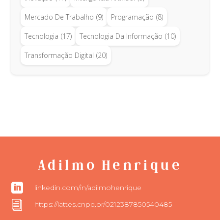
Mercado De Trabalho
(9)
Programação
(8)
Tecnologia
(17)
Tecnologia Da Informação
(10)
Transformação Digital
(20)
Adilmo Henrique

linkedin.com/in/adilmohenrique
i
https://lattes.cnpq.br/0212387850540485