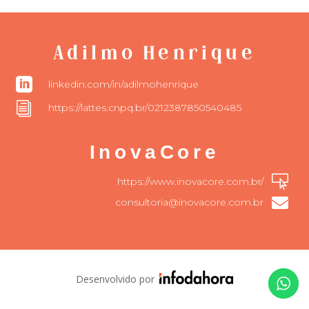
Adilmo Henrique

linkedin.com/in/adilmohenrique
i
https://lattes.cnpq.br/0212387850540485
InovaCore

https://www.inovacore.com.br/

consultoria@inovacore.com.br
Desenvolvido por