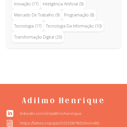
Inovação
(17)
Inteligência Artificial
(9)
Mercado De Trabalho
(9)
Programação
(8)
Tecnologia
(17)
Tecnologia Da Informação
(10)
Transformação Digital
(20)
Adilmo Henrique

linkedin.com/in/adilmohenrique
i
https://lattes.cnpq.br/0212387850540485