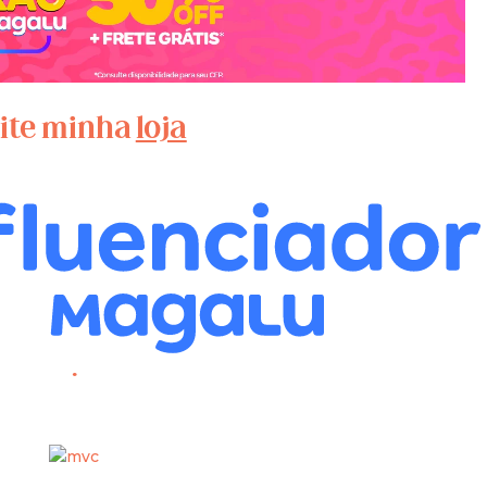
site minha
loja
.