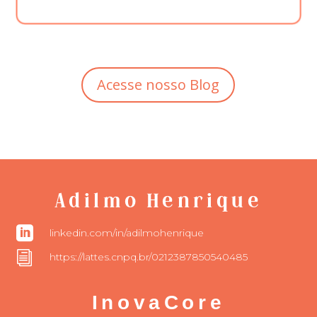
Acesse nosso Blog
Adilmo Henrique

linkedin.com/in/adilmohenrique
i
https://lattes.cnpq.br/0212387850540485
InovaCore