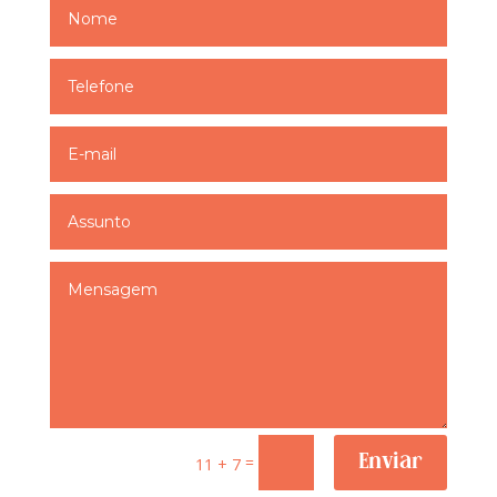
=
Enviar
11 + 7