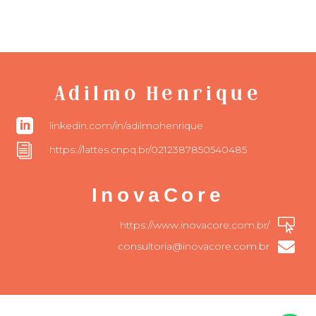
Adilmo Henrique

linkedin.com/in/adilmohenrique
i
https://lattes.cnpq.br/0212387850540485
InovaCore

https://www.inovacore.com.br/

consultoria@inovacore.com.br