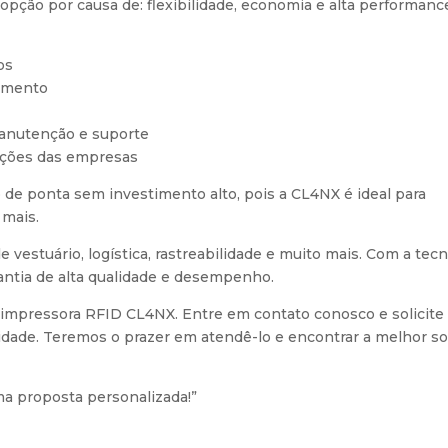
ção por causa de: flexibilidade, economia e alta performanc
os
amento
manutenção e suporte
cações das empresas
de ponta sem investimento alto, pois a CL4NX é ideal para
 mais.
 vestuário, logística, rastreabilidade e muito mais. Com a tec
antia de alta qualidade e desempenho.
impressora RFID CL4NX. Entre em contato conosco e solicit
dade. Teremos o prazer em atendê-lo e encontrar a melhor s
a proposta personalizada!”