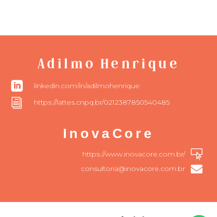
Adilmo Henrique

linkedin.com/in/adilmohenrique
i
https://lattes.cnpq.br/0212387850540485
InovaCore

https://www.inovacore.com.br/

consultoria@inovacore.com.br