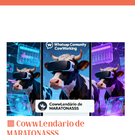
🟧 CowwLendário de
MARATONASSS