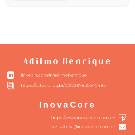
Adilmo Henrique

linkedin.com/in/adilmohenrique
i
https://lattes.cnpq.br/0212387850540485
InovaCore

https://www.inovacore.com.br/

consultoria@inovacore.com.br