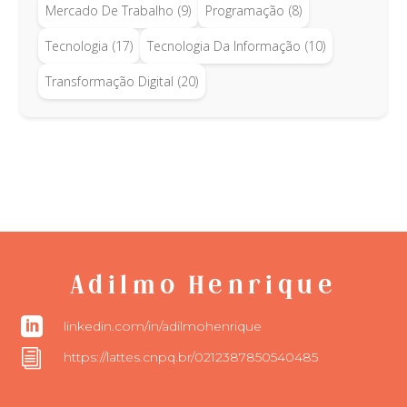
Mercado De Trabalho
(9)
Programação
(8)
Tecnologia
(17)
Tecnologia Da Informação
(10)
Transformação Digital
(20)
Adilmo Henrique

linkedin.com/in/adilmohenrique
i
https://lattes.cnpq.br/0212387850540485