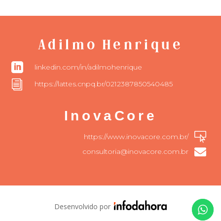
Adilmo Henrique

linkedin.com/in/adilmohenrique
i
https://lattes.cnpq.br/0212387850540485
InovaCore

https://www.inovacore.com.br/

consultoria@inovacore.com.br
Desenvolvido por