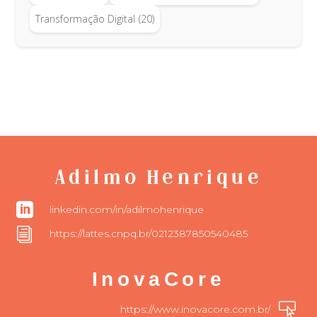
Transformação Digital
(20)
Adilmo Henrique

linkedin.com/in/adilmohenrique
i
https://lattes.cnpq.br/0212387850540485
InovaCore

https://www.inovacore.com.br/