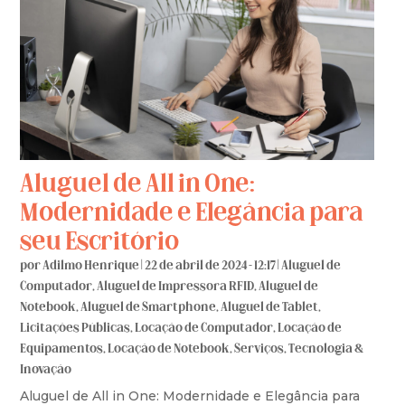
Aluguel de All in One:
Modernidade e Elegância para
seu Escritório
por
Adilmo Henrique
|
22 de abril de 2024 - 12:17
|
Aluguel de
Computador
,
Aluguel de Impressora RFID
,
Aluguel de
Notebook
,
Aluguel de Smartphone
,
Aluguel de Tablet
,
Licitações Públicas
,
Locação de Computador
,
Locação de
Equipamentos
,
Locação de Notebook
,
Serviços
,
Tecnologia &
Inovação
Aluguel de All in One: Modernidade e Elegância para