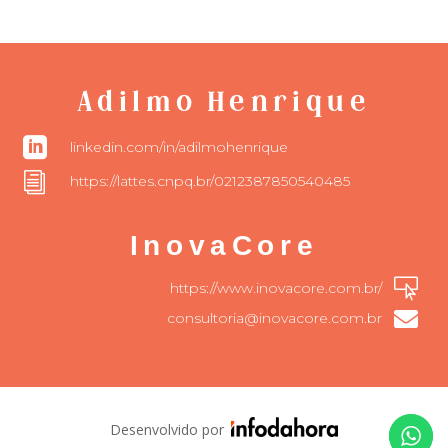
Adilmo Henrique

linkedin.com/in/adilmohenrique
i
https://lattes.cnpq.br/0212387850540485
InovaCore

https://www.inovacore.com.br/

consultoria@inovacore.com.br
Desenvolvido por