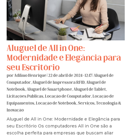
Aluguel de All in One:
Modernidade e Elegância para
seu Escritório
por
Adilmo Henrique
|
22 de abril de 2024 - 12:17
|
Aluguel de
Computador
,
Aluguel de Impressora RFID
,
Aluguel de
Notebook
,
Aluguel de Smartphone
,
Aluguel de Tablet
,
Licitações Públicas
,
Locação de Computador
,
Locação de
Equipamentos
,
Locação de Notebook
,
Serviços
,
Tecnologia &
Inovação
Aluguel de All in One: Modernidade e Elegância para
seu Escritório Os computadores All in One são a
escolha perfeita para empresas que buscam aliar