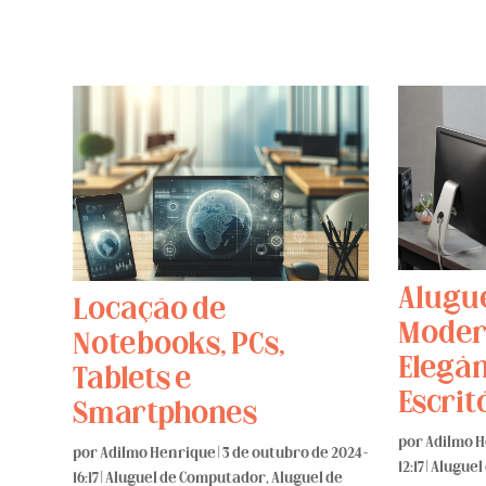
Alugue
Locação de
Moder
Notebooks, PCs,
Elegân
Tablets e
Escrit
Smartphones
por
Adilmo 
por
Adilmo Henrique
|
3 de outubro de 2024 -
12:17
|
Aluguel
16:17
|
Aluguel de Computador
,
Aluguel de