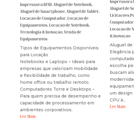
Impressora 
Impressora RFID
,
Aluguel de Notebook
,
Aluguel de 
Aluguel de Smartphone
,
Aluguel de Tablet
,
Licitações P
Locação de Computador
,
Locação de
Computador
Equipamentos
,
Locação de Notebook
,
Locação de 
Tecnologia & Inovação
,
Venda de
& Inovação
Equipamentos
Aluguel de
Tipos de Equipamentos Disponíveis
Elegância p
para Locação
computador
Notebooks e Laptops – Ideais para
escolha pe
empresas que valorizam mobilidade
buscam ali
e flexibilidade de trabalho, como
modernidad
home office ou trabalho remoto.
equipament
Computadores Torre e Desktops –
um design 
Para quem precisa de desempenho e
CPU à...
capacidade de processamento em
Ler Mais
ambientes corporativos.
Ler Mais