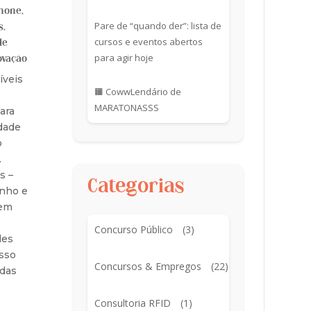
phone
,
Pare de “quando der”: lista de
s
,
cursos e eventos abertos
de
para agir hoje
ovação
íveis
🟧 CowwLendário de
MARATONASSS
ara
dade
o
.
s –
Categorias
nho e
 em
Concurso Público
(3)
des
sso
Concursos & Empregos
(22)
ndas
Consultoria RFID
(1)