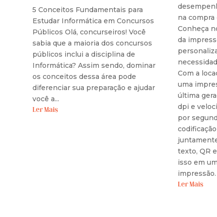
desempenho
5 Conceitos Fundamentais para
na compra
Estudar Informática em Concursos
Conheça no
Públicos Olá, concurseiros! Você
da impress
sabia que a maioria dos concursos
personaliz
públicos inclui a disciplina de
necessidad
Informática? Assim sendo, dominar
Com a loca
os conceitos dessa área pode
uma impres
diferenciar sua preparação e ajudar
última ger
você a...
dpi e veloc
Ler Mais
por segund
codificaçã
juntamente
texto, QR e
isso em um
impressão.
Ler Mais