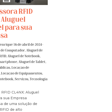
ssora RFID
 Aluguel
el para sua
sa
Henrique
|
16 de abril de 2024 -
l de Computador
,
Aluguel de
RFID
,
Aluguel de Notebook
,
Smartphone
,
Aluguel de Tablet
,
úblicas
,
Locação de
,
Locação de Equipamentos
,
Notebook
,
Serviços
,
Tecnologia
 RFID CL4NX: Aluguel
ara sua Empresa
sa de uma solução de
RFID de alto