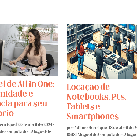
l de All in One:
Locação de
nidade e
Notebooks, PCs,
cia para seu
Tablets e
ório
Smartphones
Henrique
|
22 de abril de 2024 -
por
Adilmo Henrique
|
18 de abril de 2
 de Computador
,
Aluguel de
10:58
|
Aluguel de Computador
,
Alugue