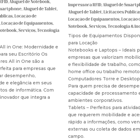
RFID
,
Aluguel de Notebook
,
Impressora RFID
,
Aluguel de Smart
Smartphone
,
Aluguel de Tablet
,
Aluguel de Tablet
,
Licitações Pública
úblicas
,
Locação de
Locação de Equipamentos
,
Locação 
,
Locação de Equipamentos
,
Notebook
,
Serviços
,
Tecnologia & In
Notebook
,
Serviços
,
Tecnologia
Tipos de Equipamentos Dispon
para Locação
 All in One: Modernidade e
Notebooks e Laptops – Ideais p
ara seu Escritório Os
empresas que valorizam mobili
es All in One são a
e flexibilidade de trabalho, com
rfeita para empresas que
home office ou trabalho remoto
ar desempenho,
Computadores Torre e Desktop
e e elegância em seus
Para quem precisa de desempe
os de informática. Com
capacidade de processamento
inovador que integra a
ambientes corporativos.
Tablets – Perfeitos para ativida
que requerem mobilidade e ace
rápido a informações, como ve
externas ou coleta de dados em
campo.