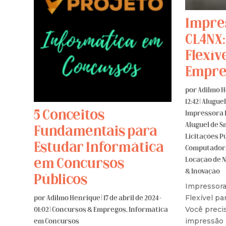
Impre
CL4NX:
Flexív
Empre
por
Adilmo 
12:42
|
Alugue
5 Conceitos
Impressora 
Aluguel de 
Fundamentais para
Licitações P
Estudar Informática
Computador
Locação de 
em Concursos
& Inovação
Públicos
Impressora
Flexível p
por
Adilmo Henrique
|
17 de abril de 2024 -
Você preci
01:02
|
Concursos & Empregos
,
Informática
impressão 
em Concursos