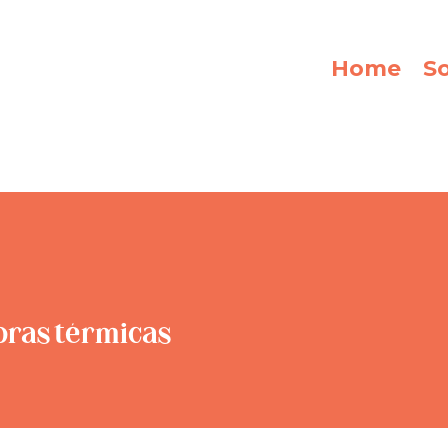
Home
S
oras térmicas