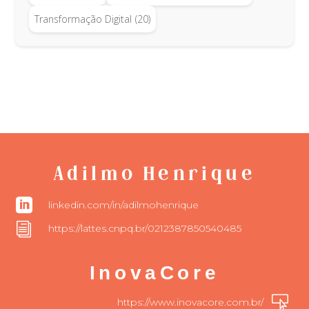
Transformação Digital
(20)
Adilmo Henrique

linkedin.com/in/adilmohenrique
i
https://lattes.cnpq.br/0212387850540485
InovaCore

https://www.inovacore.com.br/