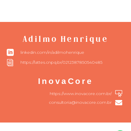
Adilmo Henrique

linkedin.com/in/adilmohenrique
i
https://lattes.cnpq.br/0212387850540485
InovaCore

https://www.inovacore.com.br/

consultoria@inovacore.com.br