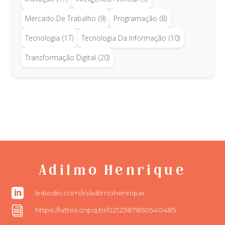
Mercado De Trabalho
(9)
Programação
(8)
Tecnologia
(17)
Tecnologia Da Informação
(10)
Transformação Digital
(20)
Adilmo Henrique

linkedin.com/in/adilmohenrique
i
https://lattes.cnpq.br/0212387850540485