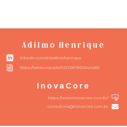
Adilmo Henrique

linkedin.com/in/adilmohenrique
i
https://lattes.cnpq.br/0212387850540485
InovaCore

https://www.inovacore.com.br/

consultoria@inovacore.com.br