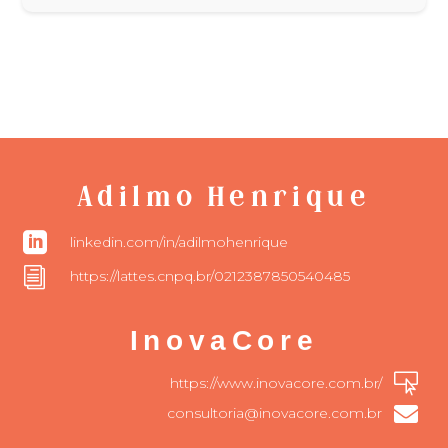
Adilmo Henrique

linkedin.com/in/adilmohenrique
i
https://lattes.cnpq.br/0212387850540485
InovaCore

https://www.inovacore.com.br/

consultoria@inovacore.com.br