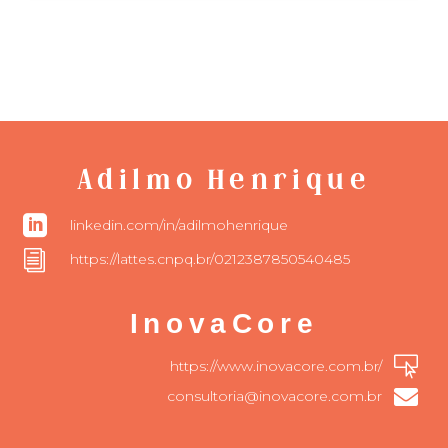
Adilmo Henrique

linkedin.com/in/adilmohenrique
i
https://lattes.cnpq.br/0212387850540485
InovaCore

https://www.inovacore.com.br/

consultoria@inovacore.com.br