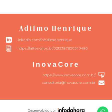
Adilmo Henrique

linkedin.com/in/adilmohenrique
i
https://lattes.cnpq.br/0212387850540485
InovaCore

https://www.inovacore.com.br/

consultoria@inovacore.com.br
Desenvolvido por