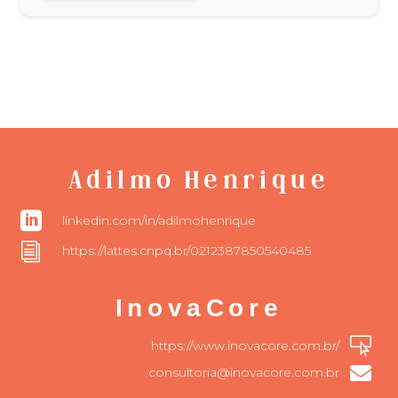
Adilmo Henrique

linkedin.com/in/adilmohenrique
i
https://lattes.cnpq.br/0212387850540485
InovaCore

https://www.inovacore.com.br/

consultoria@inovacore.com.br