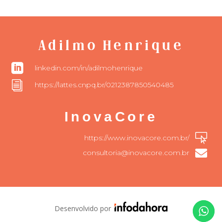
Adilmo Henrique

linkedin.com/in/adilmohenrique
i
https://lattes.cnpq.br/0212387850540485
InovaCore

https://www.inovacore.com.br/

consultoria@inovacore.com.br
Desenvolvido por