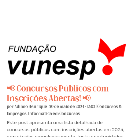
📢 Concursos Públicos com
Inscrições Abertas! 📢
por
Adilmo Henrique
|
30 de maio de 2024 - 12:03
|
Concursos &
Empregos
,
Informática em Concursos
Este post apresenta uma lista detalhada de
concursos públicos com inscrições abertas em 2024,
organizados cronologicamente. Inclui oportunidades