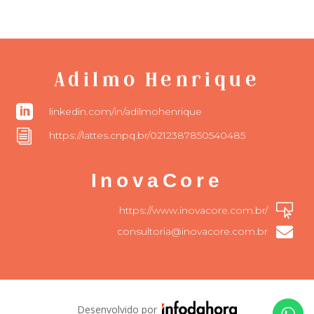
Adilmo Henrique

linkedin.com/in/adilmohenrique
i
https://lattes.cnpq.br/0212387850540485
InovaCore

https://www.inovacore.com.br/

consultoria@inovacore.com.br
Desenvolvido por