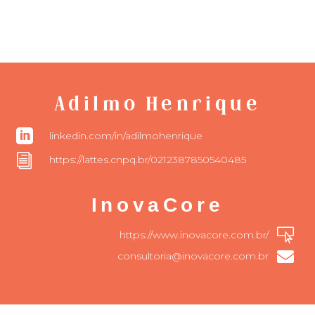
Adilmo Henrique

linkedin.com/in/adilmohenrique
i
https://lattes.cnpq.br/0212387850540485
InovaCore

https://www.inovacore.com.br/

consultoria@inovacore.com.br