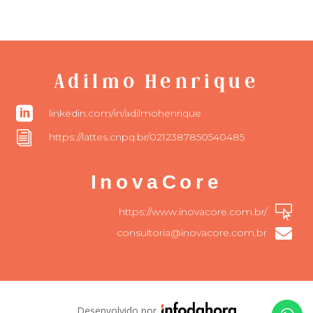
Adilmo Henrique

linkedin.com/in/adilmohenrique
i
https://lattes.cnpq.br/0212387850540485
InovaCore

https://www.inovacore.com.br/

consultoria@inovacore.com.br
Desenvolvido por