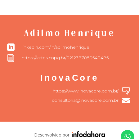
Adilmo Henrique

linkedin.com/in/adilmohenrique
i
https://lattes.cnpq.br/0212387850540485
InovaCore

https://www.inovacore.com.br/

consultoria@inovacore.com.br
Desenvolvido por