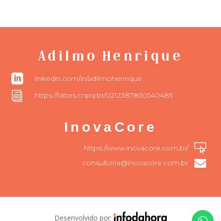
Adilmo Henrique

linkedin.com/in/adilmohenrique
i
https://lattes.cnpq.br/0212387850540485
InovaCore

https://www.inovacore.com.br/

consultoria@inovacore.com.br
Desenvolvido por