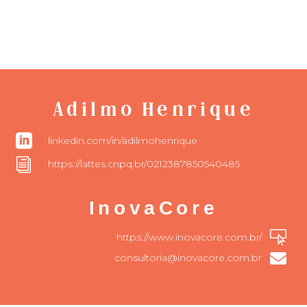
Adilmo Henrique

linkedin.com/in/adilmohenrique
i
https://lattes.cnpq.br/0212387850540485
InovaCore

https://www.inovacore.com.br/

consultoria@inovacore.com.br